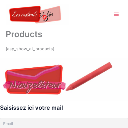
Aller
au
contenu
Products
[asp_show_all_products]
Saisissez ici votre mail