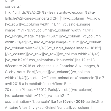
Ciné-
concerts”
link=”url:http%3A%2F%2Flesinstantsvoles.com%2Fa-
laffiche%2Fcines-concerts%2F|||”][/vc_column][/vc_row]
[vc_row][vc_column width=”1/4″][vc_single_image
image=”1717″][/vc_column][vc_column width=”1/4″]
[vc_single_image image=”1597″][/vc_column][vc_column
width=”1/4″][vc_single_image image=”1312″][/vc_column]
[vc_column width=”1/4″][vc_single_image image=”1615″]
[/vc_column][/vc_row][vc_row][vc_column width=”1/4″]
[vc_cta h2=”” css_animation=”bounceIn”]les 12 et 13
décembre 2018 au chapiteau La Fontaine Aux Images, à
Clichy-sous-Bois[/vc_cta][/vc_column][vc_column
width=”1/4″][vc_cta h2=”” css_animation=”bounceIn”]Le 7
avril 2018 à la médiathèque Hélène Berr
70 rue de Picpus – 75012 Paris[/vc_cta][/vc_column]
[vc_column width=”1/4″][vc_cta h2=””
css_animation=”bounceIn”]
Le 1er février 2019
au théâtre
Antoine Vitez à Ivry-sur-Seine[/vc_cta][/vc_column]