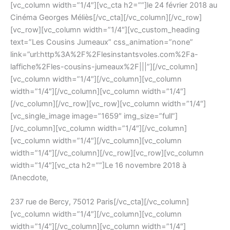
[vc_column width=”1/4″][vc_cta h2=””]le 24 février 2018 au
Cinéma Georges Méliès[/vc_cta][/vc_column][/vc_row]
[vc_row][vc_column width=”1/4″][vc_custom_heading
text=”Les Cousins Jumeaux” css_animation=”none”
link=”url:http%3A%2F%2Flesinstantsvoles.com%2Fa-
laffiche%2Fles-cousins-jumeaux%2F|||”][/vc_column]
[vc_column width=”1/4″][/vc_column][vc_column
width=”1/4″][/vc_column][vc_column width=”1/4″]
[/vc_column][/vc_row][vc_row][vc_column width=”1/4″]
[vc_single_image image=”1659″ img_size=”full”]
[/vc_column][vc_column width=”1/4″][/vc_column]
[vc_column width=”1/4″][/vc_column][vc_column
width=”1/4″][/vc_column][/vc_row][vc_row][vc_column
width=”1/4″][vc_cta h2=””]Le 16 novembre 2018 à
l’Anecdote,
237 rue de Bercy, 75012 Paris[/vc_cta][/vc_column]
[vc_column width=”1/4″][/vc_column][vc_column
width=”1/4″][/vc_column][vc_column width=”1/4″]