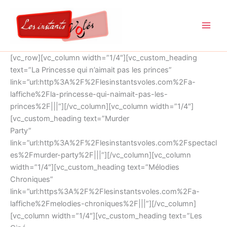
Aller
au
contenu
[vc_row][vc_column width=”1/4″][vc_custom_heading
text=”La Princesse qui n’aimait pas les princes”
link=”url:http%3A%2F%2Flesinstantsvoles.com%2Fa-
laffiche%2Fla-princesse-qui-naimait-pas-les-
princes%2F|||”][/vc_column][vc_column width=”1/4″]
[vc_custom_heading text=”Murder
Party”
link=”url:http%3A%2F%2Flesinstantsvoles.com%2Fspectacl
es%2Fmurder-party%2F|||”][/vc_column][vc_column
width=”1/4″][vc_custom_heading text=”Mélodies
Chroniques”
link=”url:https%3A%2F%2Flesinstantsvoles.com%2Fa-
laffiche%2Fmelodies-chroniques%2F|||”][/vc_column]
[vc_column width=”1/4″][vc_custom_heading text=”Les